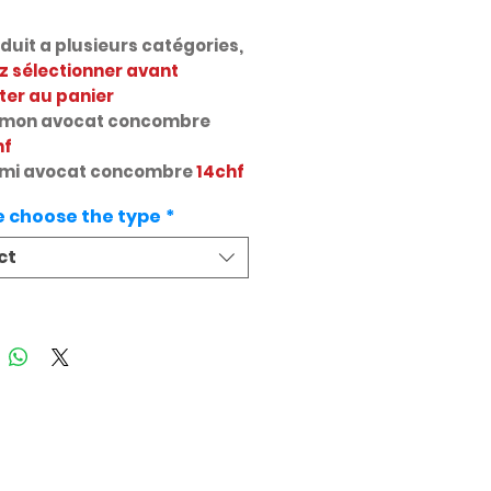
duit a plusieurs catégories,
ez sélectionner avant
ter au panier
mon avocat
concombre
hf
imi avocat concombre
14chf
e choose the type
*
ct