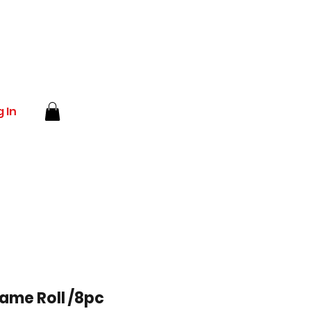
 In
me Roll /8pc