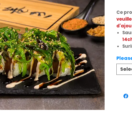
Ce pro
veuill
d'ajou
Sau
14c
Sur
Pleas
Sele