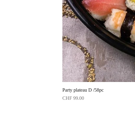
Party plateau D /58pc
Price
CHF 99.00