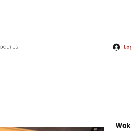
Log
ABOUT US
Waka